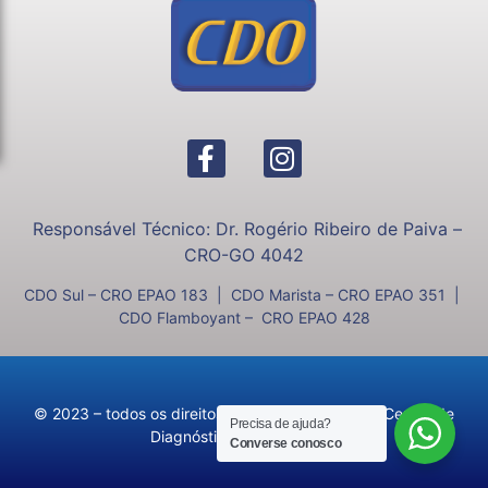
Responsável Técnico: Dr. Rogério Ribeiro de Paiva –
CRO-GO 4042
CDO Sul – CRO EPAO 183 | CDO Marista – CRO EPAO 351 |
CDO Flamboyant – CRO EPAO 428
© 2023 – todos os direitos reservados ao CDO – Centro de
Precisa de ajuda?
Diagnóstico Odontológico
Converse conosco