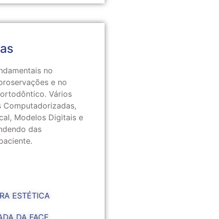
cas
ndamentais no
 proservações e no
ortodôntico. Vários
s Computadorizadas,
al, Modelos Digitais e
endendo das
paciente.
RA ESTÉTICA
DA DA FACE