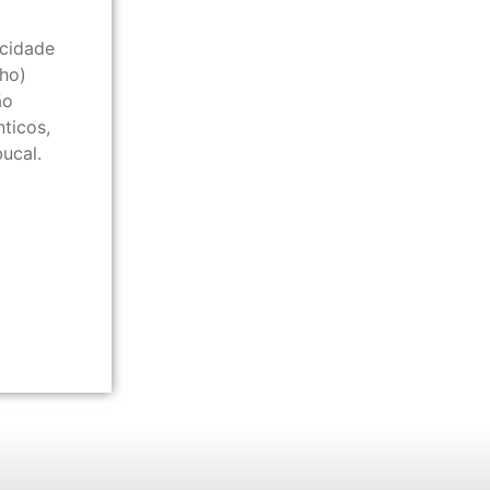
icidade
nho)
ão
ticos,
ucal.